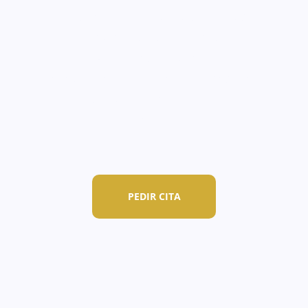
adaptan a las a nuestros pacientes de
forma individual y los resultados pueden
variar. Recomendamos una primera
consulta individual con la Dra. Andreina
Jiménez para valorar de forma personal tu
caso.
PEDIR CITA