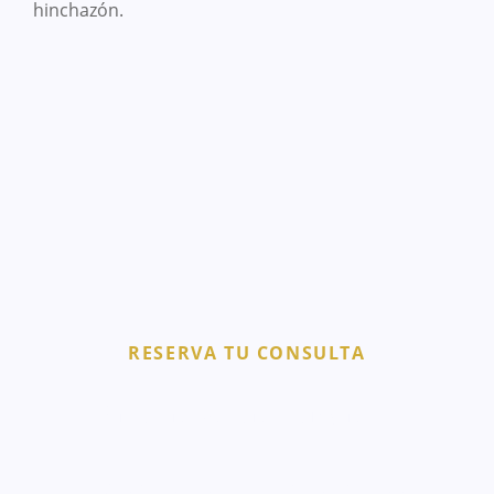
hinchazón.
RESERVA TU CONSULTA
Primera valoración gratis
Todos nuestros tratamientos faciales se