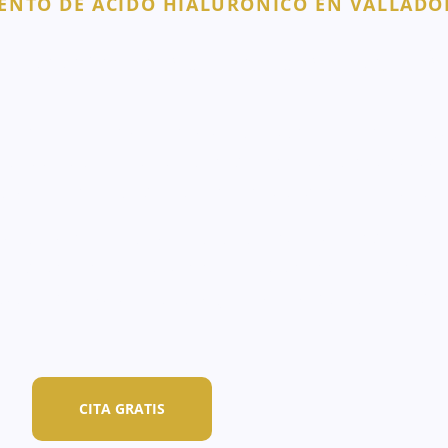
ENTO DE ÁCIDO HIALURÓNICO EN VALLADO
l tratamiento de Ácido Hialuró
cación de microinyecciones que aportan volumen e hidrata
abios y los pómulos. Este procedimiento es apenas invasivo 
ca y rejuvenecida
, ideal para quienes buscan realzar su bell
sidades individuales de cada paciente
, evaluando el tipo
ltados que no solo se ven naturales, sino que también respe
atamiento estético facial seguro y personalizado
puede ha
CITA GRATIS