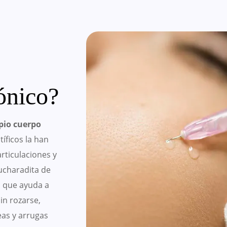
ónico?
pio cuerpo
tíficos la han
rticulaciones y
cucharadita de
o que ayuda a
in rozarse,
neas y arrugas