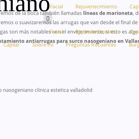
niano
Facial
Rejuvenecimiento
Cap
xtremos de la boca también llamadas
líneas de marioneta
, 
emos o suavizaremos las arrugas que van desde el final de 
as son más notables con el envejecimiento, si esto es alg
Facial
Rejuvenecimiento
Cap
atamiento antiarrugas para surco nasogeniano en Vallad
Capilar
Sobre mi
Preguntas frecuentes
Bur