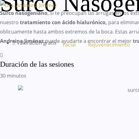
Surco Nasoge
Surco nasogeniano
, si te preocupan las arrugas en los e
nuestro
tratamiento con ácido hialurónico,
para eliminar
oblicuamente hasta ambos extremos de la boca. Estas arrug
Andreina Jiménez
puede ayudarte a encontrar el mejor
tr
Valoración gratis
Facial
Rejuvenecimiento
Duración de las sesiones
30 minutos