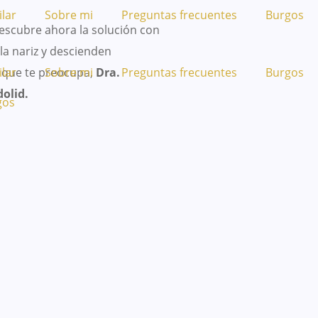
ilar
Sobre mi
Preguntas frecuentes
Burgos
descubre ahora la solución con
la nariz y descienden
o que te preocupa,
ilar
Sobre mi
Dra.
Preguntas frecuentes
Burgos
olid.
gos