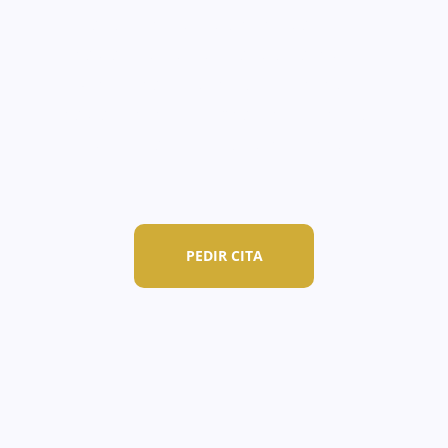
adapta a nuestros pacientes de forma
individual y los resultados pueden variar.
Recomendamos una primera consulta
individual con la Dra. Andreina Jiménez para
valorar de forma personal tu caso.
PEDIR CITA