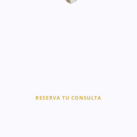
RESERVA TU CONSULTA
Primera valoración gratis
La rinomodelación con ácido hialurónico se