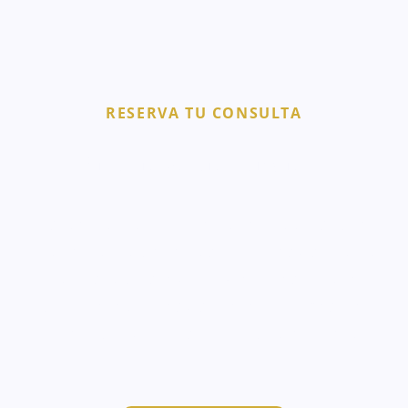
RESERVA TU CONSULTA
Primera valoración gratis
Todos nuestros tratamientos faciales se adaptan a
las a nuestros pacientes de forma individual y los
resultados pueden variar. Recomendamos una
primera consulta individual con la Dra. Andreina
Jiménez para valorar de forma personal tu caso.