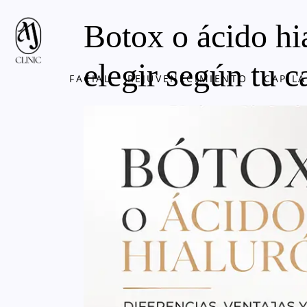
Botox o ácido hia
elegir según tu c
FACIAL
REJUVENECIMIENTO
CAPILA